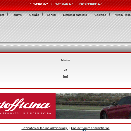
lēt
Forums
Garāža
Servisi
Lietotāju saraksts
Galerijas
Pircēja Rok
Alfists?
Jā
Nē!
Sazināties ar foruma administrāciju
|
Contact forum administration