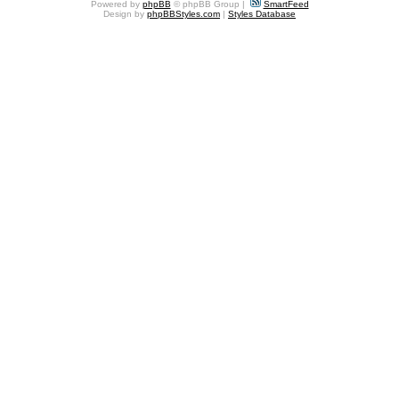
Powered by
phpBB
© phpBB Group |
SmartFeed
Design by
phpBBStyles.com
|
Styles Database