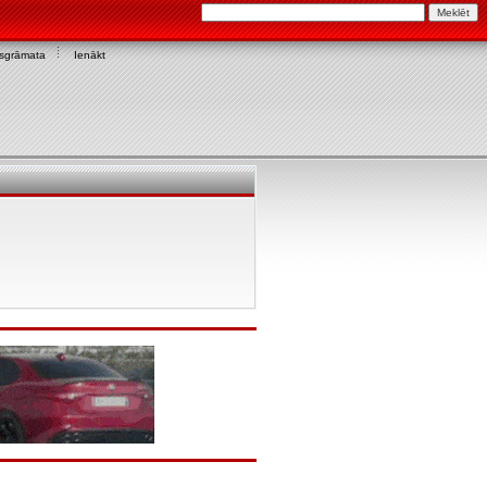
asgrāmata
Ienākt