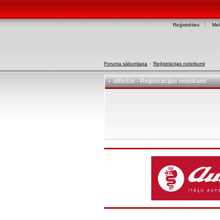
Reģistrēties
Mek
Foruma sākumlapa
»
Reģistrācijas noteikumi
alfisti.lv - Reģistrācijas noteikumi