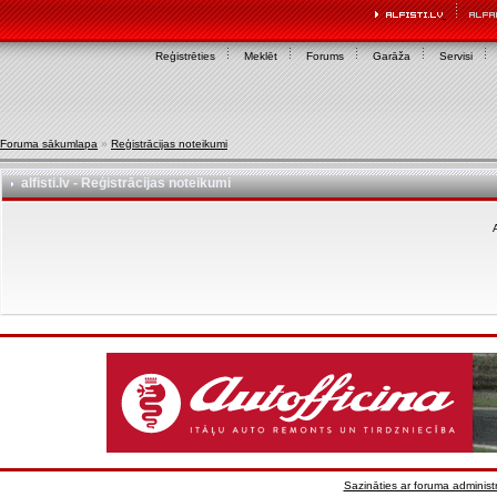
Reģistrēties
Meklēt
Forums
Garāža
Servisi
Foruma sākumlapa
»
Reģistrācijas noteikumi
alfisti.lv - Reģistrācijas noteikumi
A
Sazināties ar foruma administr