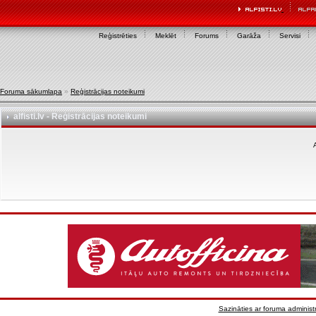
Reģistrēties
Meklēt
Forums
Garāža
Servisi
Foruma sākumlapa
»
Reģistrācijas noteikumi
alfisti.lv - Reģistrācijas noteikumi
A
Sazināties ar foruma administr