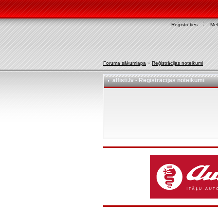
Reģistrēties
Mek
Foruma sākumlapa
»
Reģistrācijas noteikumi
alfisti.lv - Reģistrācijas noteikumi