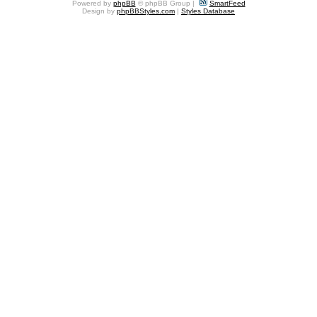
Powered by
phpBB
© phpBB Group |
SmartFeed
Design by
phpBBStyles.com
|
Styles Database