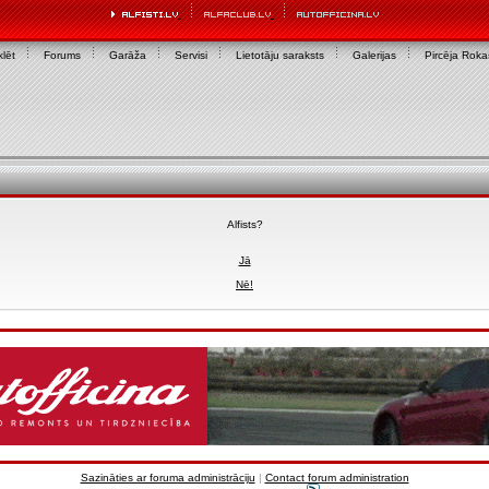
lēt
Forums
Garāža
Servisi
Lietotāju saraksts
Galerijas
Pircēja Rok
Alfists?
Jā
Nē!
Sazināties ar foruma administrāciju
|
Contact forum administration