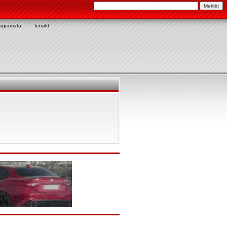
asgrāmata
Ienākt