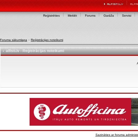
Reģistrēties
Meklēt
Forums
Garāža
Servisi
Foruma sākumlapa
»
Reģistrācijas noteikumi
alfisti.lv - Reģistrācijas noteikumi
A
Sazināties ar foruma administr