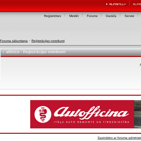
Reģistrēties
Meklēt
Forums
Garāža
Servisi
Foruma sākumlapa
»
Reģistrācijas noteikumi
alfisti.lv - Reģistrācijas noteikumi
A
Sazināties ar foruma administr