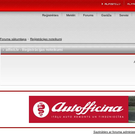
Reģistrēties
Meklēt
Forums
Garāža
Servisi
Foruma sākumlapa
»
Reģistrācijas noteikumi
alfisti.lv - Reģistrācijas noteikumi
A
Sazināties ar foruma administr