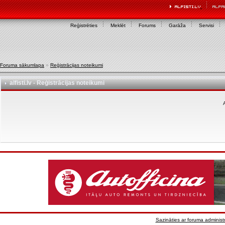
Reģistrēties
Meklēt
Forums
Garāža
Servisi
Foruma sākumlapa
»
Reģistrācijas noteikumi
alfisti.lv - Reģistrācijas noteikumi
A
Sazināties ar foruma administr