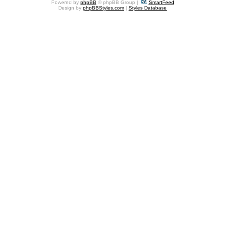
Powered by
phpBB
© phpBB Group |
SmartFeed
Design by
phpBBStyles.com
|
Styles Database