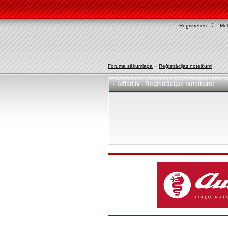
Reģistrēties
Mek
Foruma sākumlapa
»
Reģistrācijas noteikumi
alfisti.lv - Reģistrācijas noteikumi