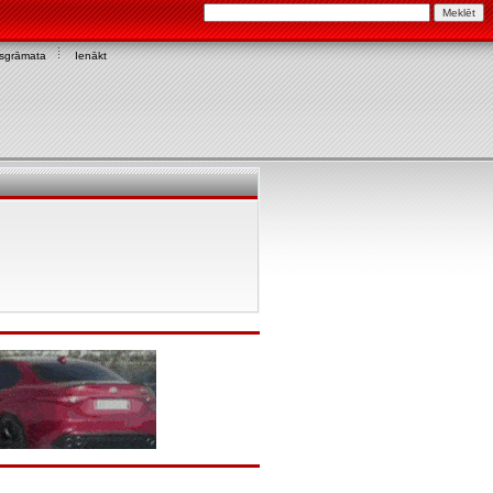
asgrāmata
Ienākt