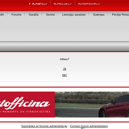
lēt
Forums
Garāža
Servisi
Lietotāju saraksts
Galerijas
Pircēja Rok
Alfists?
Jā
Nē!
Sazināties ar foruma administrāciju
|
Contact forum administration