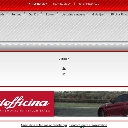
lēt
Forums
Garāža
Servisi
Lietotāju saraksts
Galerijas
Pircēja Rok
Alfists?
Jā
Nē!
Sazināties ar foruma administrāciju
|
Contact forum administration