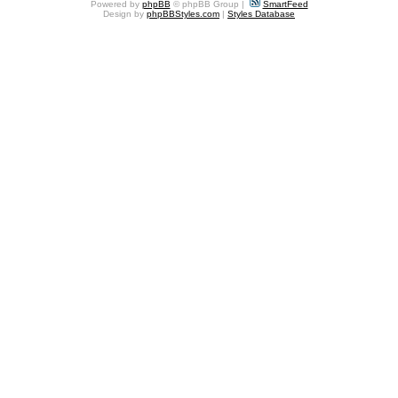
Powered by
phpBB
© phpBB Group |
SmartFeed
Design by
phpBBStyles.com
|
Styles Database