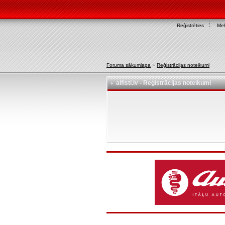
Reģistrēties
Mek
Foruma sākumlapa
»
Reģistrācijas noteikumi
alfisti.lv - Reģistrācijas noteikumi