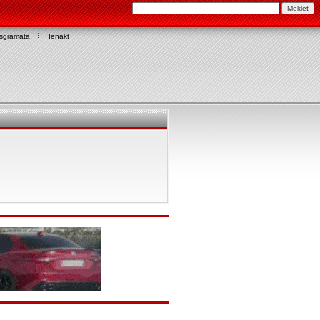
asgrāmata
Ienākt