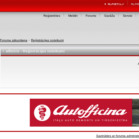
Reģistrēties
Meklēt
Forums
Garāža
Servisi
Foruma sākumlapa
»
Reģistrācijas noteikumi
alfisti.lv - Reģistrācijas noteikumi
A
Sazināties ar foruma administr