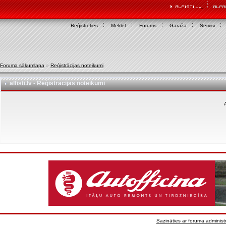
Reģistrēties
Meklēt
Forums
Garāža
Servisi
Foruma sākumlapa
»
Reģistrācijas noteikumi
alfisti.lv - Reģistrācijas noteikumi
A
Sazināties ar foruma administr