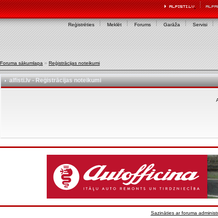
Reģistrēties
Meklēt
Forums
Garāža
Servisi
Foruma sākumlapa
»
Reģistrācijas noteikumi
alfisti.lv - Reģistrācijas noteikumi
A
Sazināties ar foruma administr