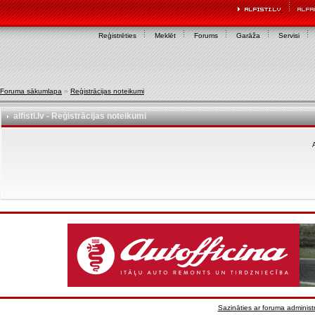
Reģistrēties
Meklēt
Forums
Garāža
Servisi
Foruma sākumlapa
»
Reģistrācijas noteikumi
alfisti.lv - Reģistrācijas noteikumi
A
Sazināties ar foruma administr