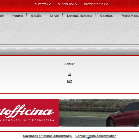
lēt
Forums
Garāža
Servisi
Lietotāju saraksts
Galerijas
Pircēja Rok
Alfists?
Jā
Nē!
Sazināties ar foruma administrāciju
|
Contact forum administration