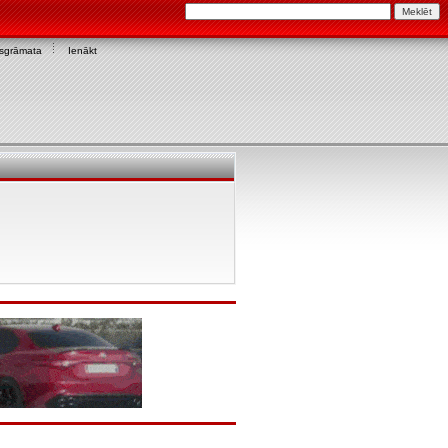
asgrāmata
Ienākt