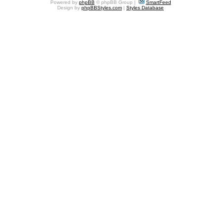
Powered by
phpBB
© phpBB Group |
SmartFeed
Design by
phpBBStyles.com
|
Styles Database