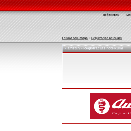
Reģistrēties
Mek
Foruma sākumlapa
»
Reģistrācijas noteikumi
alfisti.lv - Reģistrācijas noteikumi