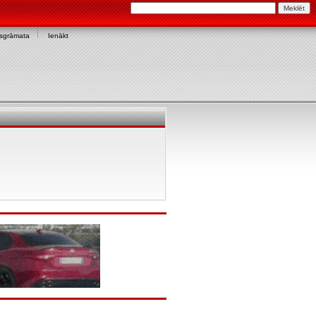
asgrāmata
Ienākt