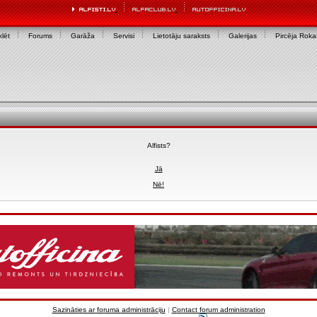
lēt
Forums
Garāža
Servisi
Lietotāju saraksts
Galerijas
Pircēja Rok
Alfists?
Jā
Nē!
Sazināties ar foruma administrāciju
|
Contact forum administration