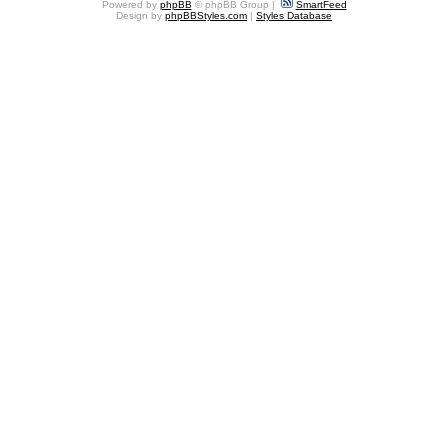
Powered by
phpBB
© phpBB Group |
SmartFeed
Design by
phpBBStyles.com
|
Styles Database