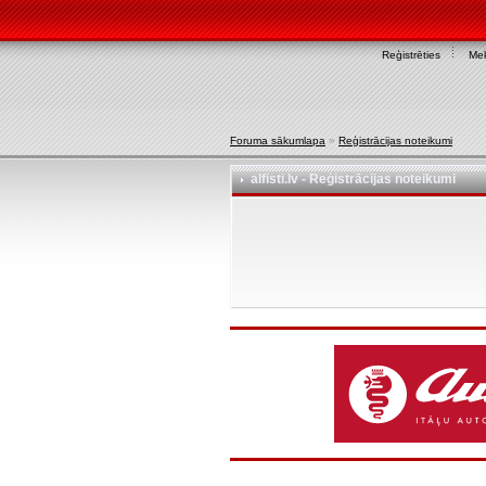
Reģistrēties
Mek
Foruma sākumlapa
»
Reģistrācijas noteikumi
alfisti.lv - Reģistrācijas noteikumi