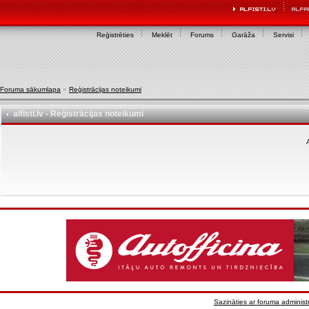
Reģistrēties
Meklēt
Forums
Garāža
Servisi
Foruma sākumlapa
»
Reģistrācijas noteikumi
alfisti.lv - Reģistrācijas noteikumi
A
Sazināties ar foruma administr