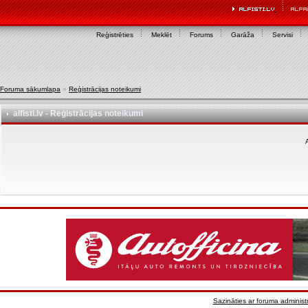
Reģistrēties
Meklēt
Forums
Garāža
Servisi
Foruma sākumlapa
»
Reģistrācijas noteikumi
alfisti.lv - Reģistrācijas noteikumi
A
Sazināties ar foruma administr