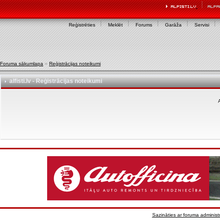
Reģistrēties
Meklēt
Forums
Garāža
Servisi
Foruma sākumlapa
»
Reģistrācijas noteikumi
alfisti.lv - Reģistrācijas noteikumi
A
Sazināties ar foruma administr