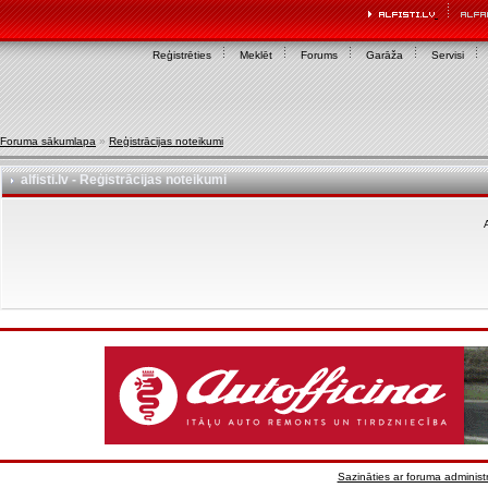
Reģistrēties
Meklēt
Forums
Garāža
Servisi
Foruma sākumlapa
»
Reģistrācijas noteikumi
alfisti.lv - Reģistrācijas noteikumi
A
Sazināties ar foruma administr