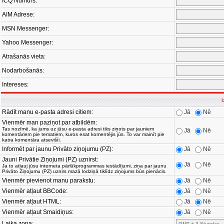
ICQ Numurs:
AIM Adrese:
MSN Messenger:
Yahoo Messenger:
Atrašanās vieta:
Nodarbošanās:
Intereses:
I
Rādīt manu e-pasta adresi citiem:
Jā
Nē
Vienmēr man paziņot par atbildēm:
Tas nozīmē, ka jums uz jūsu e-pasta adresi tiks ziņots par jauniem
Jā
Nē
komentāriem pie tematiem, kuros esat komentējis jūs. To var mainīt pie
katra komentāra atsevišíi.
Informēt par jaunu Privāto ziņojumu (PZ):
Jā
Nē
Jauni Privātie Ziņojumi (PZ) uznirst:
Jā
Nē
Ja to atļauj jūsu interneta pārlūkprogrammas iestādījumi, ziņa par jaunu
Privāto Ziņojumu (PZ) uznirs mazā lodziņā tiklīdz ziņojums būs pienācis.
Vienmēr pievienot manu parakstu:
Jā
Nē
Vienmēr atļaut BBCode:
Jā
Nē
Vienmēr atļaut HTML:
Jā
Nē
Vienmēr atļaut Smaidiņus:
Jā
Nē
Laika zona: