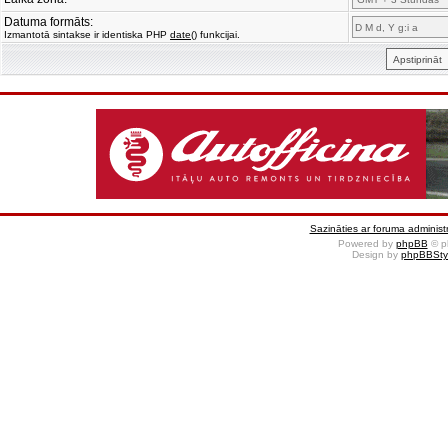
Datuma formāts:
Izmantotā sintakse ir identiska PHP
date()
funkcijai.
Sazināties ar foruma administr
Powered by
phpBB
© p
Design by
phpBBSty