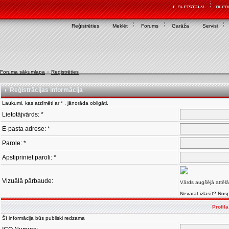
Reģistrēties
Meklēt
Forums
Garāža
Servisi
Foruma sākumlapa
»
Reģistrēties
Reģistrācijas informācija
Laukumi, kas atzīmēti ar * , jānorāda obligāti.
Lietotājvārds: *
E-pasta adrese: *
Parole: *
Apstipriniet paroli: *
Vizuālā pārbaude:
Vārds augšējā attēlā
Nevarat izlasīt?
Nosp
Profil
Šī informācija būs publiski redzama