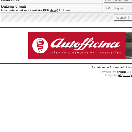
Datuma formāts:
Izmantotā sintakse ir identiska PHP
date()
funkcijai.
Sazināties ar foruma administr
Powered by
phpBB
© p
Design by
phpBBSty