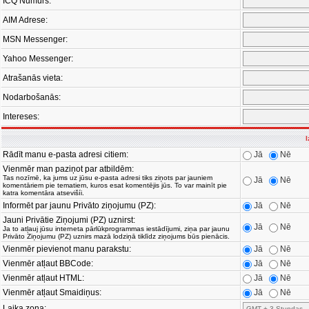
ICQ Numurs:
AIM Adrese:
MSN Messenger:
Yahoo Messenger:
Atrašanās vieta:
Nodarbošanās:
Intereses:
I
Rādīt manu e-pasta adresi citiem:
Jā
Nē
Vienmēr man paziņot par atbildēm:
Tas nozīmē, ka jums uz jūsu e-pasta adresi tiks ziņots par jauniem
Jā
Nē
komentāriem pie tematiem, kuros esat komentējis jūs. To var mainīt pie
katra komentāra atsevišíi.
Informēt par jaunu Privāto ziņojumu (PZ):
Jā
Nē
Jauni Privātie Ziņojumi (PZ) uznirst:
Jā
Nē
Ja to atļauj jūsu interneta pārlūkprogrammas iestādījumi, ziņa par jaunu
Privāto Ziņojumu (PZ) uznirs mazā lodziņā tiklīdz ziņojums būs pienācis.
Vienmēr pievienot manu parakstu:
Jā
Nē
Vienmēr atļaut BBCode:
Jā
Nē
Vienmēr atļaut HTML:
Jā
Nē
Vienmēr atļaut Smaidiņus:
Jā
Nē
Laika zona: