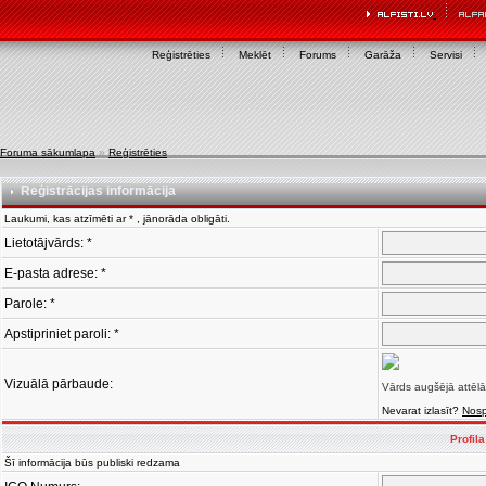
Reģistrēties
Meklēt
Forums
Garāža
Servisi
Foruma sākumlapa
»
Reģistrēties
Reģistrācijas informācija
Laukumi, kas atzīmēti ar * , jānorāda obligāti.
Lietotājvārds: *
E-pasta adrese: *
Parole: *
Apstipriniet paroli: *
Vizuālā pārbaude:
Vārds augšējā attēlā
Nevarat izlasīt?
Nosp
Profil
Šī informācija būs publiski redzama