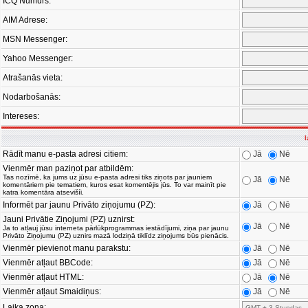
ICQ Numurs:
AIM Adrese:
MSN Messenger:
Yahoo Messenger:
Atrašanās vieta:
Nodarbošanās:
Intereses:
I
Rādīt manu e-pasta adresi citiem:
Jā
Nē
Vienmēr man paziņot par atbildēm:
Tas nozīmē, ka jums uz jūsu e-pasta adresi tiks ziņots par jauniem
Jā
Nē
komentāriem pie tematiem, kuros esat komentējis jūs. To var mainīt pie
katra komentāra atsevišíi.
Informēt par jaunu Privāto ziņojumu (PZ):
Jā
Nē
Jauni Privātie Ziņojumi (PZ) uznirst:
Jā
Nē
Ja to atļauj jūsu interneta pārlūkprogrammas iestādījumi, ziņa par jaunu
Privāto Ziņojumu (PZ) uznirs mazā lodziņā tiklīdz ziņojums būs pienācis.
Vienmēr pievienot manu parakstu:
Jā
Nē
Vienmēr atļaut BBCode:
Jā
Nē
Vienmēr atļaut HTML:
Jā
Nē
Vienmēr atļaut Smaidiņus:
Jā
Nē
Laika zona: