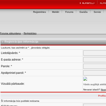
Reģistrēties
Meklēt
Forums
Garāža
Servisi
Foruma sākumlapa
»
Reģistrēties
Reģistrācijas informācija
Laukumi, kas atzīmēti ar * , jānorāda obligāti.
Lietotājvārds: *
E-pasta adrese: *
Parole: *
Apstipriniet paroli: *
Vizuālā pārbaude:
Vārds augšējā attēlā
Nevarat izlasīt?
Nosp
Profil
Šī informācija būs publiski redzama