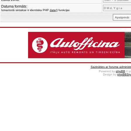
Datuma formāts:
Izmantotā sintakse ir identiska PHP
date()
funkcijai.
Sazināties ar foruma administr
Powered by
phpBB
© p
Design by
phpBBSty