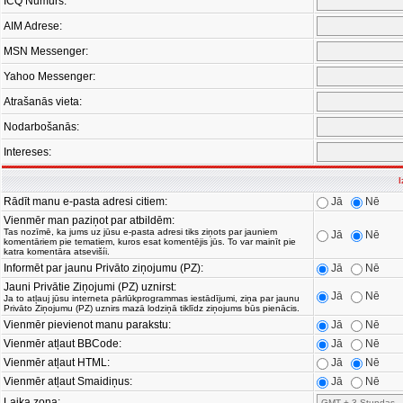
ICQ Numurs:
AIM Adrese:
MSN Messenger:
Yahoo Messenger:
Atrašanās vieta:
Nodarbošanās:
Intereses:
I
Rādīt manu e-pasta adresi citiem:
Jā
Nē
Vienmēr man paziņot par atbildēm:
Tas nozīmē, ka jums uz jūsu e-pasta adresi tiks ziņots par jauniem
Jā
Nē
komentāriem pie tematiem, kuros esat komentējis jūs. To var mainīt pie
katra komentāra atsevišíi.
Informēt par jaunu Privāto ziņojumu (PZ):
Jā
Nē
Jauni Privātie Ziņojumi (PZ) uznirst:
Jā
Nē
Ja to atļauj jūsu interneta pārlūkprogrammas iestādījumi, ziņa par jaunu
Privāto Ziņojumu (PZ) uznirs mazā lodziņā tiklīdz ziņojums būs pienācis.
Vienmēr pievienot manu parakstu:
Jā
Nē
Vienmēr atļaut BBCode:
Jā
Nē
Vienmēr atļaut HTML:
Jā
Nē
Vienmēr atļaut Smaidiņus:
Jā
Nē
Laika zona: