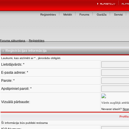
Reģistrēties
Meklēt
Forums
Garāža
Servisi
Foruma sākumlapa
»
Reģistrēties
Reģistrācijas informācija
Laukumi, kas atzīmēti ar * , jānorāda obligāti.
Lietotājvārds: *
E-pasta adrese: *
Parole: *
Apstipriniet paroli: *
Vizuālā pārbaude:
Vārds augšējā attēlā
Nevarat izlasīt?
Nosp
Profil
Šī informācija būs publiski redzama