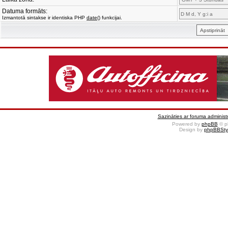
Datuma formāts:
Izmantotā sintakse ir identiska PHP
date()
funkcijai.
Sazināties ar foruma administr
Powered by
phpBB
© p
Design by
phpBBSty