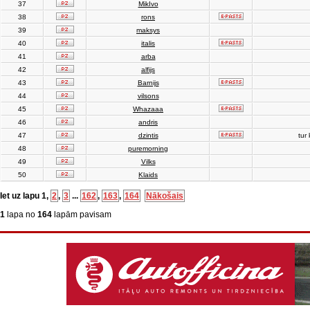
37
MikIvo
38
rons
39
maksys
40
italis
41
arba
42
alfijs
43
Barnijs
44
vilsons
45
Whazaaa
46
andris
47
dzintis
tur 
48
puremorning
49
Vilks
50
Klaids
Iet uz lapu
1
,
2
,
3
...
162
,
163
,
164
Nākošais
1
lapa no
164
lapām pavisam