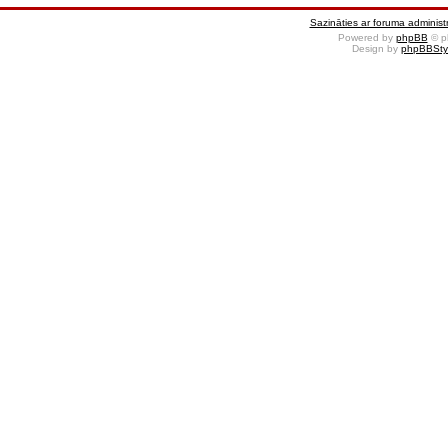
Sazināties ar foruma administr
Powered by
phpBB
© p
Design by
phpBBSty