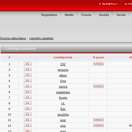
Reģistrēties
Meklēt
Forums
Garāža
Servisi
Foruma sākumlapa
»
Lietotāju saraksts
Lietotāju saraksts
#
Lietotājvārds
E-pasts
A
1
232
2
jansons
3
elbee
4
Oga
5
Jancix
6
palaidniex
7
Sogjis
8
j.k.
9
Edc
10
picaSSo
11
smic
12
ega
Rī
13
reds