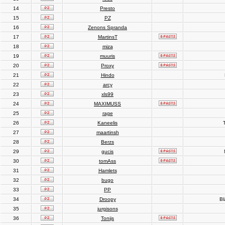
14
Presto
15
PZ
16
Zenons Spranda
17
MartinsT
18
miza
19
muuris
20
Proxy
21
Hindo
22
arcy
23
xls99
24
MAXIMUSS
25
rage
26
Kaneelis
T
27
maartinsh
28
Berzs
29
gucis
30
tomAss
31
Hamlets
32
bugo
33
PP
34
Droopy
Bl
35
jurgisons
36
Tonijs