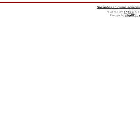
Sazināties ar foruma administr
Powered by
phpBB
© p
Design by
phpBBSty