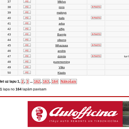
37
MikIvo
38
rons
39
maksys
40
italis
41
arba
42
alfijs
43
Barnijs
44
vilsons
45
Whazaaa
46
andris
47
dzintis
tur 
48
puremorning
49
Vilks
50
Klaids
Iet uz lapu
1
,
2
,
3
...
162
,
163
,
164
Nākošais
1
lapa no
164
lapām pavisam