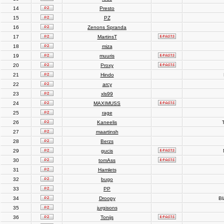
14
Presto
15
PZ
16
Zenons Spranda
17
MartinsT
18
miza
19
muuris
20
Proxy
21
Hindo
22
arcy
23
xls99
24
MAXIMUSS
25
rage
26
Kaneelis
T
27
maartinsh
28
Berzs
29
gucis
30
tomAss
31
Hamlets
32
bugo
33
PP
34
Droopy
Bl
35
jurgisons
36
Tonijs