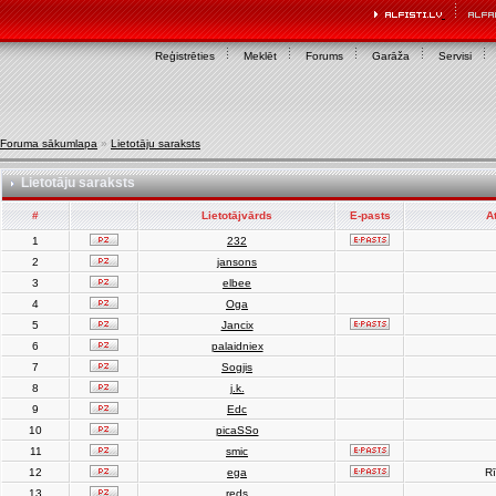
Reģistrēties
Meklēt
Forums
Garāža
Servisi
Foruma sākumlapa
»
Lietotāju saraksts
Lietotāju saraksts
#
Lietotājvārds
E-pasts
A
1
232
2
jansons
3
elbee
4
Oga
5
Jancix
6
palaidniex
7
Sogjis
8
j.k.
9
Edc
10
picaSSo
11
smic
12
ega
Rī
13
reds