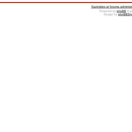
Sazināties ar foruma administr
Powered by
phpBB
© p
Design by
phpBBSty