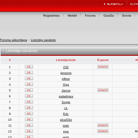
Reģistrēties
Meklēt
Forums
Garāža
Servisi
Foruma sākumlapa
»
Lietotāju saraksts
Lietotāju saraksts
#
Lietotājvārds
E-pasts
A
1
232
2
jansons
3
elbee
4
Oga
5
Jancix
6
palaidniex
7
Sogjis
8
j.k.
9
Edc
10
picaSSo
11
smic
12
ega
Rī
13
reds