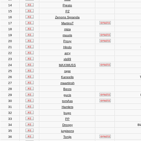
14
Presto
15
PZ
16
Zenons Spranda
17
MartinsT
18
miza
19
muuris
20
Proxy
21
Hindo
22
arcy
23
xls99
24
MAXIMUSS
25
rage
26
Kaneelis
T
27
maartinsh
28
Berzs
29
gucis
30
tomAss
31
Hamlets
32
bugo
33
PP
34
Droopy
Bl
35
jurgisons
36
Tonijs