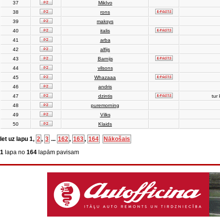
37
MikIvo
38
rons
39
maksys
40
italis
41
arba
42
alfijs
43
Barnijs
44
vilsons
45
Whazaaa
46
andris
47
dzintis
tur 
48
puremorning
49
Vilks
50
Klaids
Iet uz lapu
1
,
2
,
3
...
162
,
163
,
164
Nākošais
1
lapa no
164
lapām pavisam