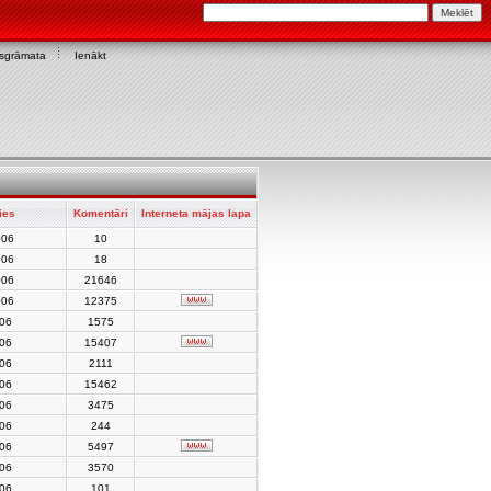
asgrāmata
Ienākt
ies
Komentāri
Interneta mājas lapa
006
10
006
18
006
21646
006
12375
006
1575
006
15407
006
2111
006
15462
006
3475
006
244
006
5497
006
3570
006
101