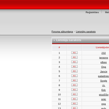
Reģistrēties
Mek
Foruma sākumlapa
»
Lietotāju saraksts
Lietotāju saraksts
#
Lietotājvā
1
232
2
jansons
3
elbee
4
Oga
5
Jancix
6
palaidnie
7
Sogjis
8
j.k.
9
Edc
10
picaSSo
11
smic
12
ega
13
reds