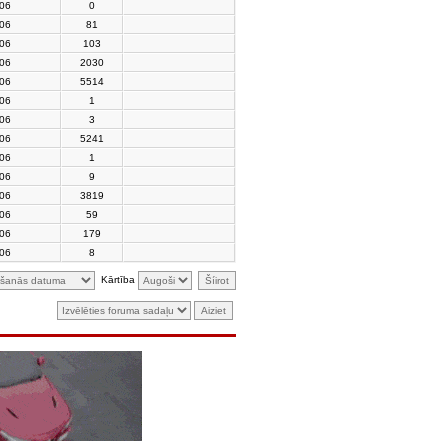
006
0
006
81
006
103
006
2030
006
5514
006
1
006
3
006
5241
006
1
006
9
006
3819
006
59
006
179
006
8
Kārtība