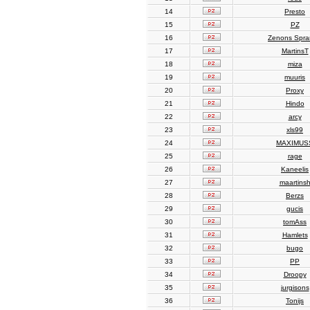
14
Presto
15
PZ
16
Zenons Spr
17
MartinsT
18
miza
19
muuris
20
Proxy
21
Hindo
22
arcy
23
xls99
24
MAXIMUS
25
rage
26
Kaneelis
27
maartins
28
Berzs
29
gucis
30
tomAss
31
Hamlets
32
bugo
33
PP
34
Droopy
35
jurgisons
36
Tonijs