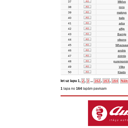
37
MikIvo
38
rons
39
maksys
40
italis
41
arba
42
alfijs
43
Barnijs
44
vilsons
45
Whazaaa
46
andris
47
dzintis
48
puremorni
49
Vilks
50
Klaids
Iet uz lapu
1
,
2
,
3
...
162
,
163
,
164
Nāk
1
lapa no
164
lapām pavisam