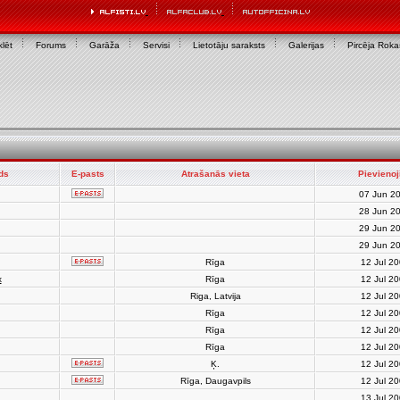
lēt
Forums
Garāža
Servisi
Lietotāju saraksts
Galerijas
Pircēja Rok
rds
E-pasts
Atrašanās vieta
Pievienoj
07 Jun 2
28 Jun 2
29 Jun 2
29 Jun 2
Rīga
12 Jul 2
x
Rīga
12 Jul 2
Riga, Latvija
12 Jul 2
Rīga
12 Jul 2
Rīga
12 Jul 2
Rīga
12 Jul 2
Ķ.
12 Jul 2
Rīga, Daugavpils
12 Jul 2
13 Jul 2