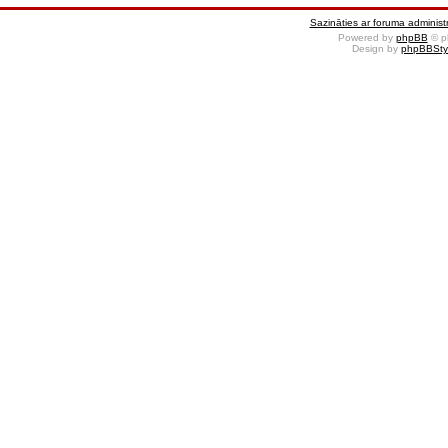
Sazināties ar foruma administr
Powered by
phpBB
© p
Design by
phpBBSty