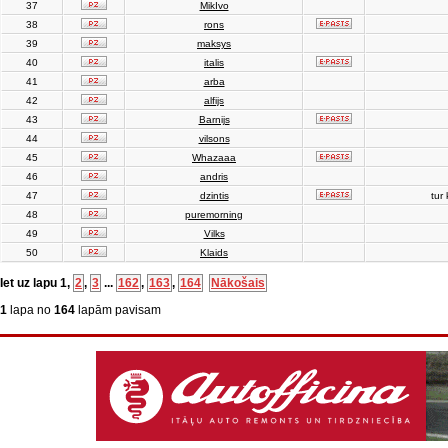
37
MikIvo
38
rons
39
maksys
40
italis
41
arba
42
alfijs
43
Barnijs
44
vilsons
45
Whazaaa
46
andris
47
dzintis
tur 
48
puremorning
49
Vilks
50
Klaids
Iet uz lapu
1
,
2
,
3
...
162
,
163
,
164
Nākošais
1
lapa no
164
lapām pavisam