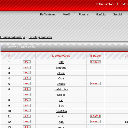
Reģistrēties
Meklēt
Forums
Garāža
Servisi
Foruma sākumlapa
»
Lietotāju saraksts
Lietotāju saraksts
#
Lietotājvārds
E-pasts
A
1
232
2
jansons
3
elbee
4
Oga
5
Jancix
6
palaidniex
7
Sogjis
8
j.k.
9
Edc
10
picaSSo
11
smic
12
ega
Rī
13
reds