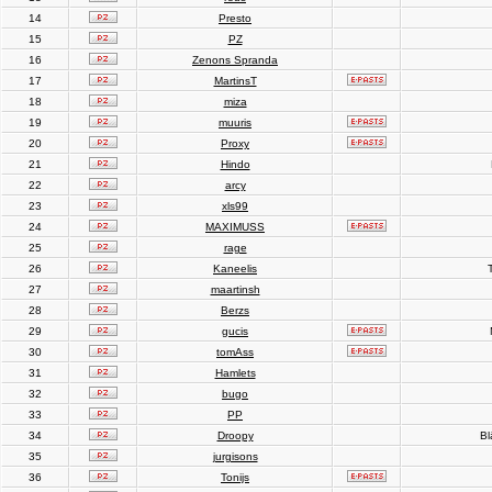
14
Presto
15
PZ
16
Zenons Spranda
17
MartinsT
18
miza
19
muuris
20
Proxy
21
Hindo
22
arcy
23
xls99
24
MAXIMUSS
25
rage
26
Kaneelis
T
27
maartinsh
28
Berzs
29
gucis
30
tomAss
31
Hamlets
32
bugo
33
PP
34
Droopy
Bl
35
jurgisons
36
Tonijs