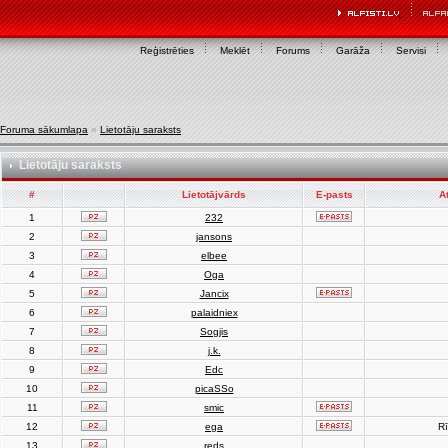
Reģistrēties
Meklēt
Forums
Garāža
Servisi
Foruma sākumlapa
»
Lietotāju saraksts
Lietotāju saraksts
#
Lietotājvārds
E-pasts
A
1
232
2
jansons
3
elbee
4
Oga
5
Jancix
6
palaidniex
7
Sogjis
8
j.k.
9
Edc
10
picaSSo
11
smic
12
ega
Rī
13
reds