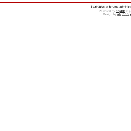
Sazināties ar foruma administr
Powered by
phpBB
© p
Design by
phpBBSty