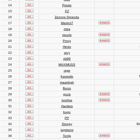
14
Presto
15
PZ
16
Zenons Spranda
17
MartinsT
18
miza
19
muuris
20
Proxy
21
Hindo
22
arcy
23
xls99
24
MAXIMUSS
25
rage
26
Kaneelis
T
27
maartinsh
28
Berzs
29
gucis
30
tomAss
31
Hamlets
32
bugo
33
PP
34
Droopy
Bl
35
jurgisons
36
Tonijs