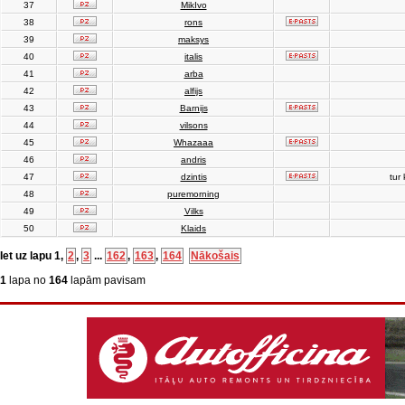
37
MikIvo
38
rons
39
maksys
40
italis
41
arba
42
alfijs
43
Barnijs
44
vilsons
45
Whazaaa
46
andris
47
dzintis
tur 
48
puremorning
49
Vilks
50
Klaids
Iet uz lapu
1
,
2
,
3
...
162
,
163
,
164
Nākošais
1
lapa no
164
lapām pavisam