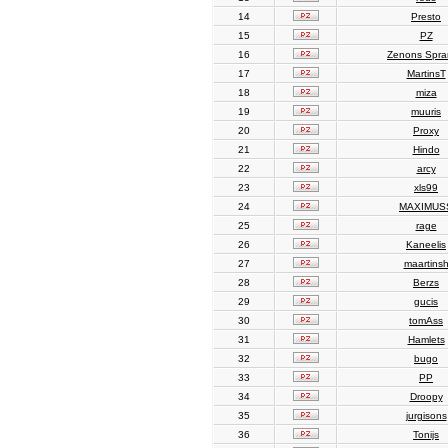
14
Presto
15
PZ
16
Zenons Spr
17
MartinsT
18
miza
19
muuris
20
Proxy
21
Hindo
22
arcy
23
xls99
24
MAXIMUS
25
rage
26
Kaneelis
27
maartins
28
Berzs
29
gucis
30
tomAss
31
Hamlets
32
bugo
33
PP
34
Droopy
35
jurgisons
36
Tonijs