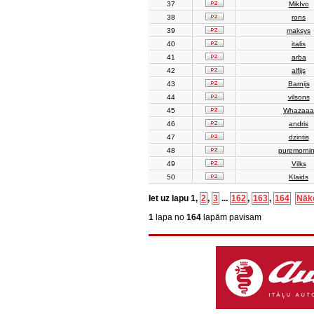
37
MikIvo
38
rons
39
maksys
40
italis
41
arba
42
alfijs
43
Barnijs
44
vilsons
45
Whazaaa
46
andris
47
dzintis
48
puremorni
49
Vilks
50
Klaids
Iet uz lapu
1
,
2
,
3
...
162
,
163
,
164
Nāk
1
lapa no
164
lapām pavisam