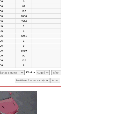
006
0
006
81
006
103
006
2030
006
5514
006
1
006
3
006
5241
006
1
006
9
006
3819
006
59
006
179
006
8
Kārtība