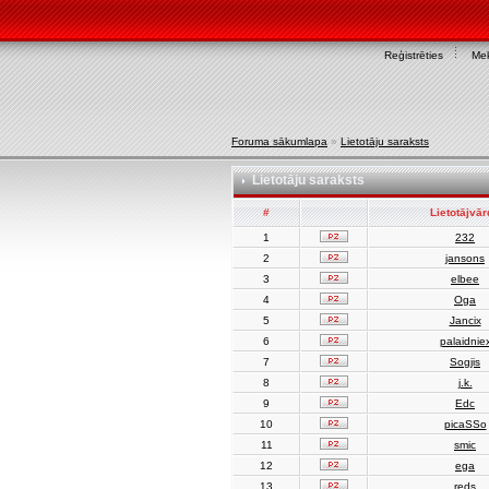
Reģistrēties
Mek
Foruma sākumlapa
»
Lietotāju saraksts
Lietotāju saraksts
#
Lietotājvā
1
232
2
jansons
3
elbee
4
Oga
5
Jancix
6
palaidnie
7
Sogjis
8
j.k.
9
Edc
10
picaSSo
11
smic
12
ega
13
reds