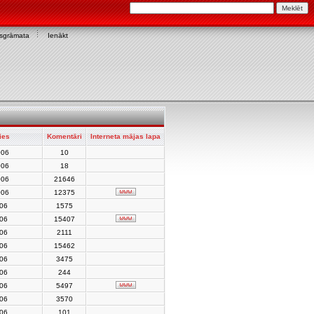
asgrāmata
Ienākt
ies
Komentāri
Interneta mājas lapa
006
10
006
18
006
21646
006
12375
006
1575
006
15407
006
2111
006
15462
006
3475
006
244
006
5497
006
3570
006
101