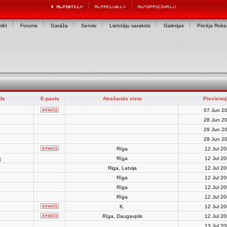
lēt
Forums
Garāža
Servisi
Lietotāju saraksts
Galerijas
Pircēja Rok
rds
E-pasts
Atrašanās vieta
Pievienoj
07 Jun 2
28 Jun 2
29 Jun 2
29 Jun 2
Rīga
12 Jul 2
x
Rīga
12 Jul 2
Riga, Latvija
12 Jul 2
Rīga
12 Jul 2
Rīga
12 Jul 2
Rīga
12 Jul 2
Ķ.
12 Jul 2
Rīga, Daugavpils
12 Jul 2
13 Jul 2