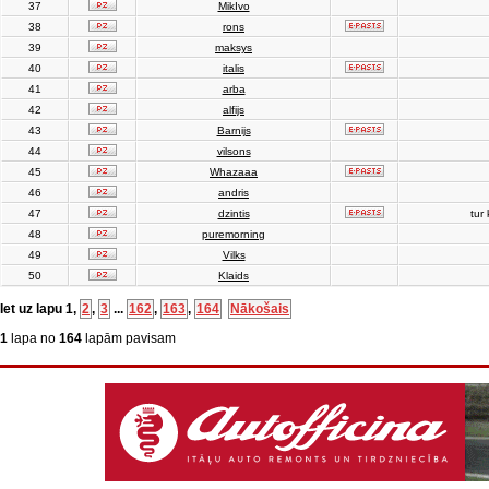
37
MikIvo
38
rons
39
maksys
40
italis
41
arba
42
alfijs
43
Barnijs
44
vilsons
45
Whazaaa
46
andris
47
dzintis
tur 
48
puremorning
49
Vilks
50
Klaids
Iet uz lapu
1
,
2
,
3
...
162
,
163
,
164
Nākošais
1
lapa no
164
lapām pavisam