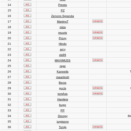
14
Presto
15
PZ
16
Zenons Spranda
17
MartinsT
18
miza
19
muuris
20
Proxy
21
Hindo
22
arcy
23
xls99
24
MAXIMUSS
25
rage
26
Kaneelis
T
27
maartinsh
28
Berzs
29
gucis
30
tomAss
31
Hamlets
32
bugo
33
PP
34
Droopy
Bl
35
jurgisons
36
Tonijs