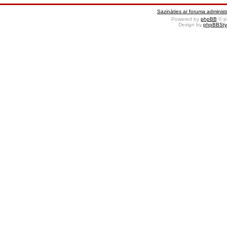
Sazināties ar foruma administr
Powered by
phpBB
© p
Design by
phpBBSty