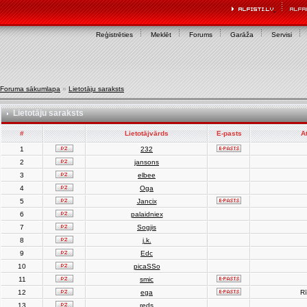
Reģistrēties
Meklēt
Forums
Garāža
Servisi
Foruma sākumlapa
»
Lietotāju saraksts
Lietotāju saraksts
#
Lietotājvārds
E-pasts
A
1
232
2
jansons
3
elbee
4
Oga
5
Jancix
6
palaidniex
7
Sogjis
8
j.k.
9
Edc
10
picaSSo
11
smic
12
ega
Rī
13
reds