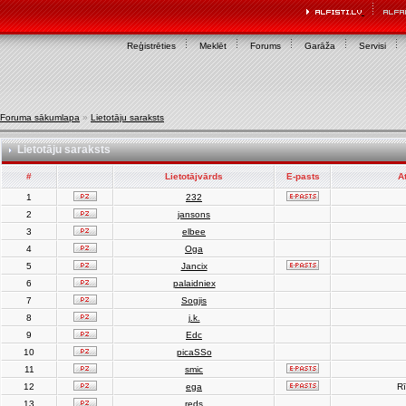
Reģistrēties
Meklēt
Forums
Garāža
Servisi
Foruma sākumlapa
»
Lietotāju saraksts
Lietotāju saraksts
#
Lietotājvārds
E-pasts
A
1
232
2
jansons
3
elbee
4
Oga
5
Jancix
6
palaidniex
7
Sogjis
8
j.k.
9
Edc
10
picaSSo
11
smic
12
ega
Rī
13
reds