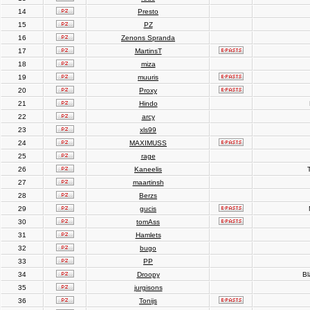
14
Presto
15
PZ
16
Zenons Spranda
17
MartinsT
18
miza
19
muuris
20
Proxy
21
Hindo
22
arcy
23
xls99
24
MAXIMUSS
25
rage
26
Kaneelis
T
27
maartinsh
28
Berzs
29
gucis
30
tomAss
31
Hamlets
32
bugo
33
PP
34
Droopy
Bl
35
jurgisons
36
Tonijs