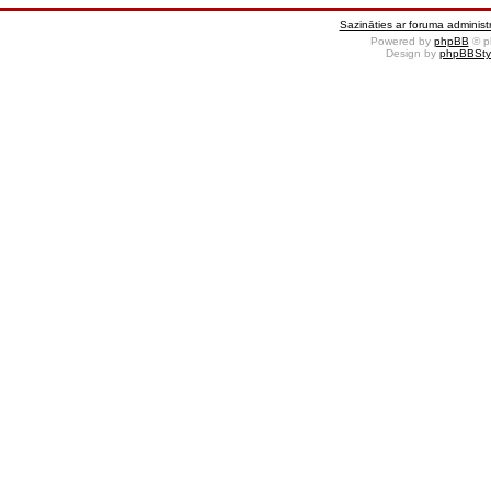
Sazināties ar foruma administr
Powered by
phpBB
© p
Design by
phpBBSty