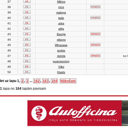
37
MikIvo
38
rons
39
maksys
40
italis
41
arba
42
alfijs
43
Barnijs
44
vilsons
45
Whazaaa
46
andris
47
dzintis
tur 
48
puremorning
49
Vilks
50
Klaids
Iet uz lapu
1
,
2
,
3
...
162
,
163
,
164
Nākošais
1
lapa no
164
lapām pavisam