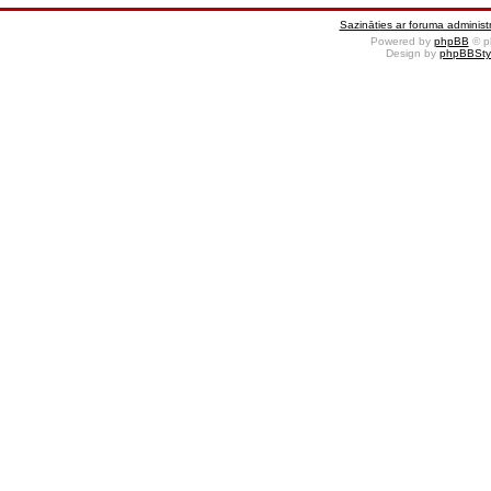
Sazināties ar foruma administr
Powered by
phpBB
© p
Design by
phpBBSty