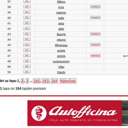
37
MikIvo
38
rons
39
maksys
40
italis
41
arba
42
alfijs
43
Barnijs
44
vilsons
45
Whazaaa
46
andris
47
dzintis
tur 
48
puremorning
49
Vilks
50
Klaids
Iet uz lapu
1
,
2
,
3
...
162
,
163
,
164
Nākošais
1
lapa no
164
lapām pavisam