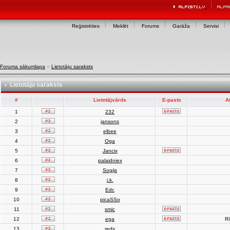
Reģistrēties
Meklēt
Forums
Garāža
Servisi
Foruma sākumlapa
»
Lietotāju saraksts
Lietotāju saraksts
#
Lietotājvārds
E-pasts
A
1
232
2
jansons
3
elbee
4
Oga
5
Jancix
6
palaidniex
7
Sogjis
8
j.k.
9
Edc
10
picaSSo
11
smic
12
ega
Rī
13
reds