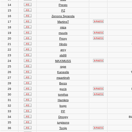
14
Presto
15
PZ
16
Zenons Spranda
17
MartinsT
18
miza
19
muuris
20
Proxy
21
Hindo
22
arcy
23
xls99
24
MAXIMUSS
25
rage
26
Kaneelis
T
27
maartinsh
28
Berzs
29
gucis
30
tomAss
31
Hamlets
32
bugo
33
PP
34
Droopy
Bl
35
jurgisons
36
Tonijs