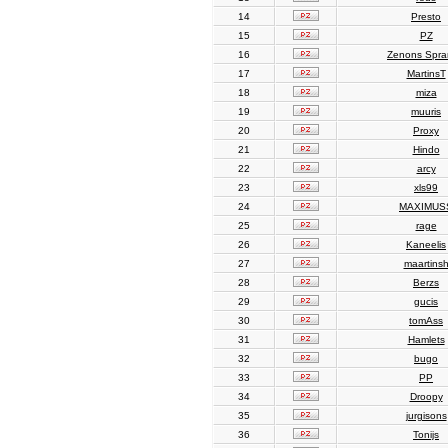
14
Presto
15
PZ
16
Zenons Spr
17
MartinsT
18
miza
19
muuris
20
Proxy
21
Hindo
22
arcy
23
xls99
24
MAXIMUS
25
rage
26
Kaneelis
27
maartins
28
Berzs
29
gucis
30
tomAss
31
Hamlets
32
bugo
33
PP
34
Droopy
35
jurgisons
36
Tonijs