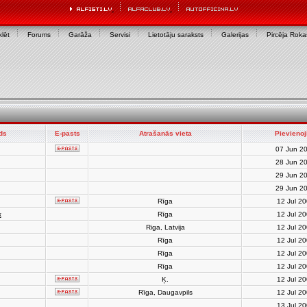
lēt
Forums
Garāža
Servisi
Lietotāju saraksts
Galerijas
Pircēja Rok
rds
E-pasts
Atrašanās vieta
Pievienoj
07 Jun 2
28 Jun 2
29 Jun 2
29 Jun 2
Rīga
12 Jul 2
x
Rīga
12 Jul 2
Riga, Latvija
12 Jul 2
Rīga
12 Jul 2
Rīga
12 Jul 2
Rīga
12 Jul 2
Ķ.
12 Jul 2
Rīga, Daugavpils
12 Jul 2
13 Jul 2