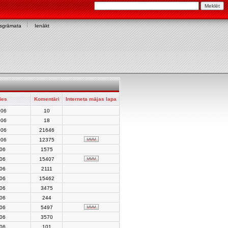
asgrāmata
Ienākt
ies
Komentāri
Interneta mājas lapa
006
10
006
18
006
21646
006
12375
006
1575
006
15407
006
2111
006
15462
006
3475
006
244
006
5497
006
3570
006
101