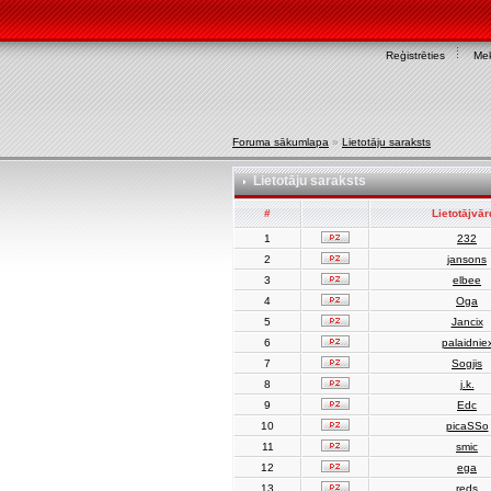
Reģistrēties
Mek
Foruma sākumlapa
»
Lietotāju saraksts
Lietotāju saraksts
#
Lietotājvā
1
232
2
jansons
3
elbee
4
Oga
5
Jancix
6
palaidnie
7
Sogjis
8
j.k.
9
Edc
10
picaSSo
11
smic
12
ega
13
reds