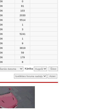
006
0
006
81
006
103
006
2030
006
5514
006
1
006
3
006
5241
006
1
006
9
006
3819
006
59
006
179
006
8
Kārtība