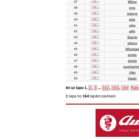
37
MikIvo
38
rons
39
maksys
40
italis
41
arba
42
alfijs
43
Barnijs
44
vilsons
45
Whazaaa
46
andris
47
dzintis
48
puremorni
49
Vilks
50
Klaids
Iet uz lapu
1
,
2
,
3
...
162
,
163
,
164
Nāk
1
lapa no
164
lapām pavisam