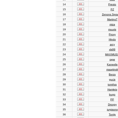
14
Presto
15
PZ
16
Zenons Spr
17
MartinsT
18
miza
19
muuris
20
Proxy
21
Hindo
22
arcy
23
xls99
24
MAXIMUS
25
rage
26
Kaneelis
27
maartins
28
Berzs
29
gucis
30
tomAss
31
Hamlets
32
bugo
33
PP
34
Droopy
35
jurgisons
36
Tonijs