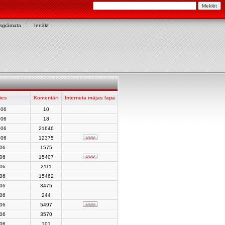
asgrāmata
Ienākt
ies
Komentāri
Interneta mājas lapa
006
10
006
18
006
21646
006
12375
006
1575
006
15407
006
2111
006
15462
006
3475
006
244
006
5497
006
3570
006
101