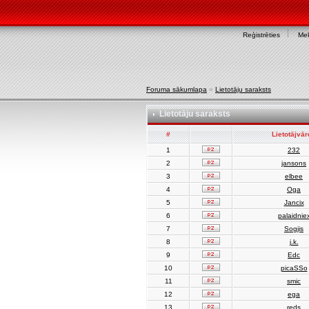
Reģistrēties
Mek
Foruma sākumlapa
»
Lietotāju saraksts
Lietotāju saraksts
#
Lietotājvā
1
232
2
jansons
3
elbee
4
Oga
5
Jancix
6
palaidnie
7
Sogjis
8
j.k.
9
Edc
10
picaSSo
11
smic
12
ega
13
reds