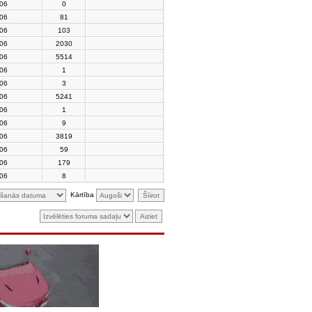
006
0
006
81
006
103
006
2030
006
5514
006
1
006
3
006
5241
006
1
006
9
006
3819
006
59
006
179
006
8
Kārtība