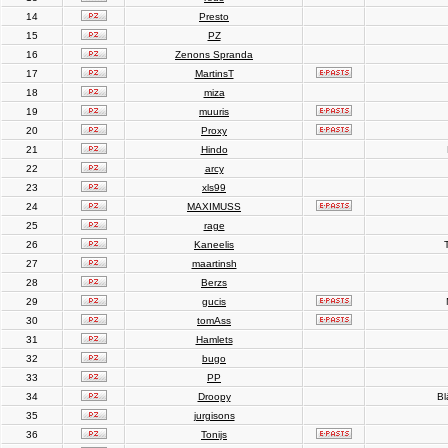
14
Presto
15
PZ
16
Zenons Spranda
17
MartinsT
18
miza
19
muuris
20
Proxy
21
Hindo
22
arcy
23
xls99
24
MAXIMUSS
25
rage
26
Kaneelis
T
27
maartinsh
28
Berzs
29
gucis
30
tomAss
31
Hamlets
32
bugo
33
PP
34
Droopy
Bl
35
jurgisons
36
Tonijs