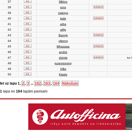
37
MikIvo
38
rons
39
maksys
40
italis
41
arba
42
alfijs
43
Barnijs
44
vilsons
45
Whazaaa
46
andris
47
dzintis
tur 
48
puremorning
49
Vilks
50
Klaids
Iet uz lapu
1
,
2
,
3
...
162
,
163
,
164
Nākošais
1
lapa no
164
lapām pavisam