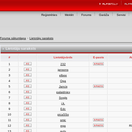
Reģistrēties
Meklēt
Forums
Garāža
Servisi
Foruma sākumlapa
»
Lietotāju saraksts
Lietotāju saraksts
#
Lietotājvārds
E-pasts
A
1
232
2
jansons
3
elbee
4
Oga
5
Jancix
6
palaidniex
7
Sogjis
8
j.k.
9
Edc
10
picaSSo
11
smic
12
ega
Rī
13
reds