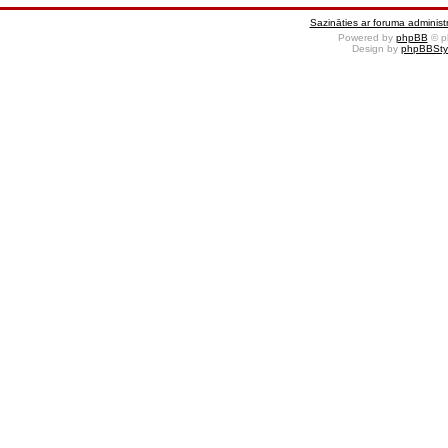
Sazināties ar foruma administr
Powered by
phpBB
© p
Design by
phpBBSty