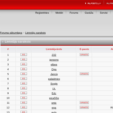
Reģistrēties
Meklēt
Forums
Garāža
Servisi
Foruma sākumlapa
»
Lietotāju saraksts
Lietotāju saraksts
#
Lietotājvārds
E-pasts
A
1
232
2
jansons
3
elbee
4
Oga
5
Jancix
6
palaidniex
7
Sogjis
8
j.k.
9
Edc
10
picaSSo
11
smic
12
ega
Rī
13
reds