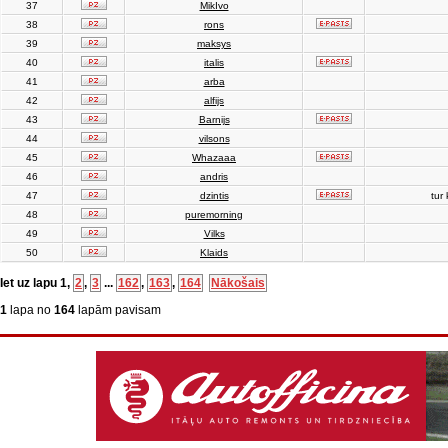
37
MikIvo
38
rons
39
maksys
40
italis
41
arba
42
alfijs
43
Barnijs
44
vilsons
45
Whazaaa
46
andris
47
dzintis
tur 
48
puremorning
49
Vilks
50
Klaids
Iet uz lapu
1
,
2
,
3
...
162
,
163
,
164
Nākošais
1
lapa no
164
lapām pavisam