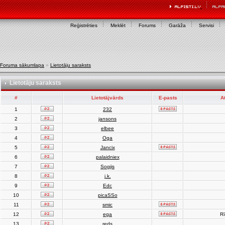
Reģistrēties
Meklēt
Forums
Garāža
Servisi
Foruma sākumlapa
»
Lietotāju saraksts
Lietotāju saraksts
#
Lietotājvārds
E-pasts
A
1
232
2
jansons
3
elbee
4
Oga
5
Jancix
6
palaidniex
7
Sogjis
8
j.k.
9
Edc
10
picaSSo
11
smic
12
ega
Rī
13
reds