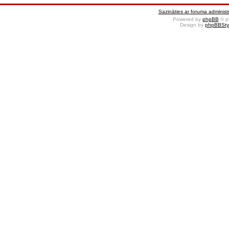
Sazināties ar foruma administr
Powered by
phpBB
© p
Design by
phpBBSty