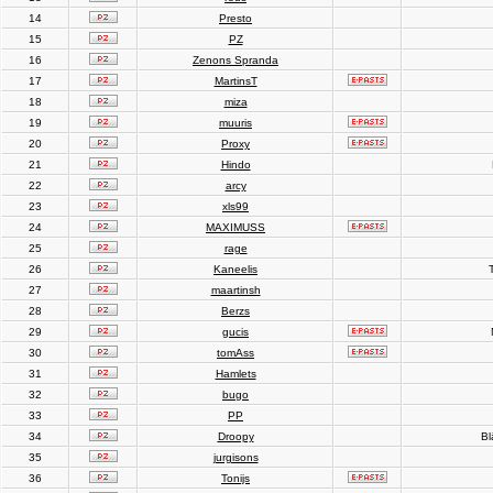
14
Presto
15
PZ
16
Zenons Spranda
17
MartinsT
18
miza
19
muuris
20
Proxy
21
Hindo
22
arcy
23
xls99
24
MAXIMUSS
25
rage
26
Kaneelis
T
27
maartinsh
28
Berzs
29
gucis
30
tomAss
31
Hamlets
32
bugo
33
PP
34
Droopy
Bl
35
jurgisons
36
Tonijs