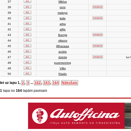
37
MikIvo
38
rons
39
maksys
40
italis
41
arba
42
alfijs
43
Barnijs
44
vilsons
45
Whazaaa
46
andris
47
dzintis
tur 
48
puremorning
49
Vilks
50
Klaids
Iet uz lapu
1
,
2
,
3
...
162
,
163
,
164
Nākošais
1
lapa no
164
lapām pavisam