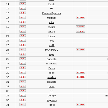
14
Presto
15
PZ
16
Zenons Spranda
17
MartinsT
18
miza
19
muuris
20
Proxy
21
Hindo
22
arcy
23
xls99
24
MAXIMUSS
25
rage
26
Kaneelis
T
27
maartinsh
28
Berzs
29
gucis
30
tomAss
31
Hamlets
32
bugo
33
PP
34
Droopy
Bl
35
jurgisons
36
Tonijs