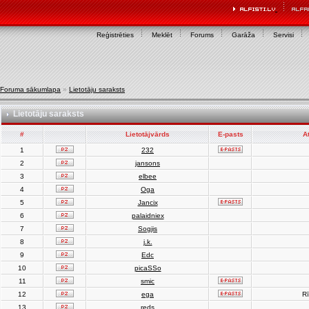
Reģistrēties
Meklēt
Forums
Garāža
Servisi
Foruma sākumlapa
»
Lietotāju saraksts
Lietotāju saraksts
#
Lietotājvārds
E-pasts
A
1
232
2
jansons
3
elbee
4
Oga
5
Jancix
6
palaidniex
7
Sogjis
8
j.k.
9
Edc
10
picaSSo
11
smic
12
ega
Rī
13
reds