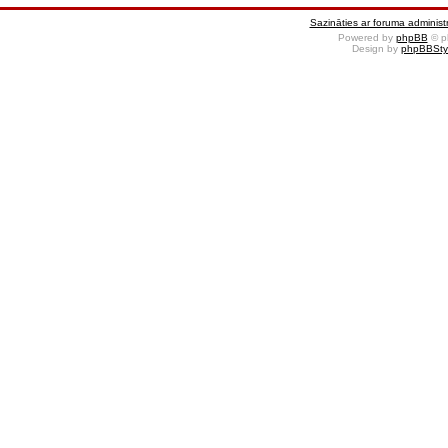
Sazināties ar foruma administr
Powered by
phpBB
© p
Design by
phpBBSty