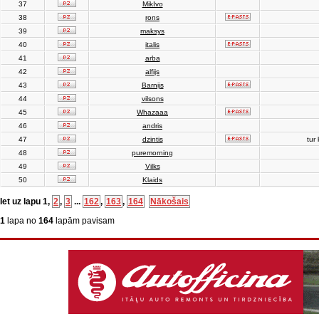
37
MikIvo
38
rons
39
maksys
40
italis
41
arba
42
alfijs
43
Barnijs
44
vilsons
45
Whazaaa
46
andris
47
dzintis
tur 
48
puremorning
49
Vilks
50
Klaids
Iet uz lapu
1
,
2
,
3
...
162
,
163
,
164
Nākošais
1
lapa no
164
lapām pavisam