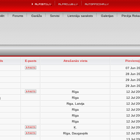
lēt
Forums
Garāža
Servisi
Lietotāju saraksts
Galerijas
Pircēja Rok
rds
E-pasts
Atrašanās vieta
Pievienoj
07 Jun 2
28 Jun 2
29 Jun 2
29 Jun 2
Rīga
12 Jul 2
x
Rīga
12 Jul 2
Riga, Latvija
12 Jul 2
Rīga
12 Jul 2
Rīga
12 Jul 2
Rīga
12 Jul 2
Ķ.
12 Jul 2
Rīga, Daugavpils
12 Jul 2
13 Jul 2