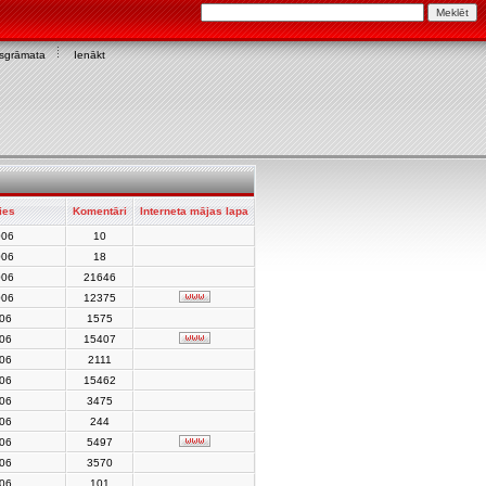
asgrāmata
Ienākt
ies
Komentāri
Interneta mājas lapa
006
10
006
18
006
21646
006
12375
006
1575
006
15407
006
2111
006
15462
006
3475
006
244
006
5497
006
3570
006
101