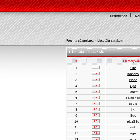
Reģistrēties
Mek
Foruma sākumlapa
»
Lietotāju saraksts
Lietotāju saraksts
#
Lietotājvā
1
232
2
jansons
3
elbee
4
Oga
5
Jancix
6
palaidnie
7
Sogjis
8
j.k.
9
Edc
10
picaSSo
11
smic
12
ega
13
reds