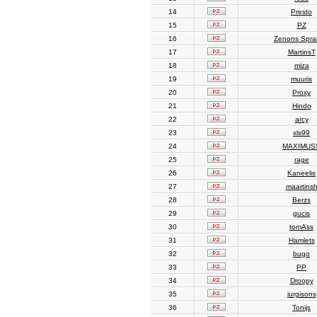
14
Presto
15
PZ
16
Zenons Spr
17
MartinsT
18
miza
19
muuris
20
Proxy
21
Hindo
22
arcy
23
xls99
24
MAXIMUS
25
rage
26
Kaneelis
27
maartins
28
Berzs
29
gucis
30
tomAss
31
Hamlets
32
bugo
33
PP
34
Droopy
35
jurgisons
36
Tonijs