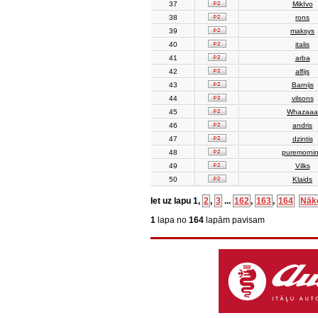
37
MikIvo
38
rons
39
maksys
40
italis
41
arba
42
alfijs
43
Barnijs
44
vilsons
45
Whazaaa
46
andris
47
dzintis
48
puremorni
49
Vilks
50
Klaids
Iet uz lapu
1
,
2
,
3
...
162
,
163
,
164
Nāk
1
lapa no
164
lapām pavisam