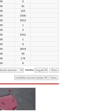
006
0
006
81
006
103
006
2030
006
5514
006
1
006
3
006
5241
006
1
006
9
006
3819
006
59
006
179
006
8
Kārtība