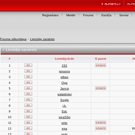
Reģistrēties
Meklēt
Forums
Garāža
Servisi
Foruma sākumlapa
»
Lietotāju saraksts
Lietotāju saraksts
#
Lietotājvārds
E-pasts
A
1
232
2
jansons
3
elbee
4
Oga
5
Jancix
6
palaidniex
7
Sogjis
8
j.k.
9
Edc
10
picaSSo
11
smic
12
ega
Rī
13
reds