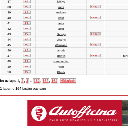
37
MikIvo
38
rons
39
maksys
40
italis
41
arba
42
alfijs
43
Barnijs
44
vilsons
45
Whazaaa
46
andris
47
dzintis
tur 
48
puremorning
49
Vilks
50
Klaids
Iet uz lapu
1
,
2
,
3
...
162
,
163
,
164
Nākošais
1
lapa no
164
lapām pavisam