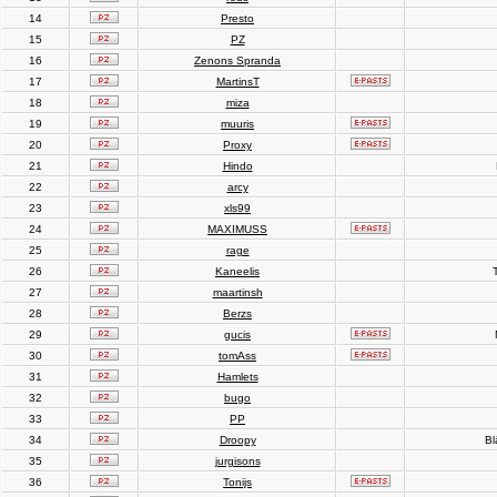
14
Presto
15
PZ
16
Zenons Spranda
17
MartinsT
18
miza
19
muuris
20
Proxy
21
Hindo
22
arcy
23
xls99
24
MAXIMUSS
25
rage
26
Kaneelis
T
27
maartinsh
28
Berzs
29
gucis
30
tomAss
31
Hamlets
32
bugo
33
PP
34
Droopy
Bl
35
jurgisons
36
Tonijs