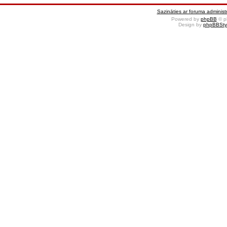
Sazināties ar foruma administr
Powered by
phpBB
© p
Design by
phpBBSty