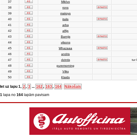
37
MikIvo
38
rons
39
maksys
40
italis
41
arba
42
alfijs
43
Barnijs
44
vilsons
45
Whazaaa
46
andris
47
dzintis
tur 
48
puremorning
49
Vilks
50
Klaids
Iet uz lapu
1
,
2
,
3
...
162
,
163
,
164
Nākošais
1
lapa no
164
lapām pavisam