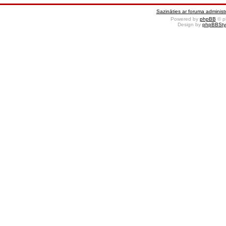
Sazināties ar foruma administr
Powered by
phpBB
© p
Design by
phpBBSty