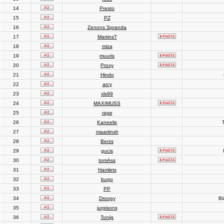
14
Presto
15
PZ
16
Zenons Spranda
17
MartinsT
18
miza
19
muuris
20
Proxy
21
Hindo
22
arcy
23
xls99
24
MAXIMUSS
25
rage
26
Kaneelis
T
27
maartinsh
28
Berzs
29
gucis
30
tomAss
31
Hamlets
32
bugo
33
PP
34
Droopy
Bl
35
jurgisons
36
Tonijs