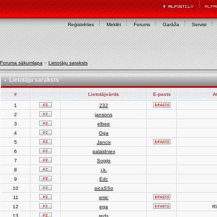
Reģistrēties
Meklēt
Forums
Garāža
Servisi
Foruma sākumlapa
»
Lietotāju saraksts
Lietotāju saraksts
#
Lietotājvārds
E-pasts
A
1
232
2
jansons
3
elbee
4
Oga
5
Jancix
6
palaidniex
7
Sogjis
8
j.k.
9
Edc
10
picaSSo
11
smic
12
ega
Rī
13
reds