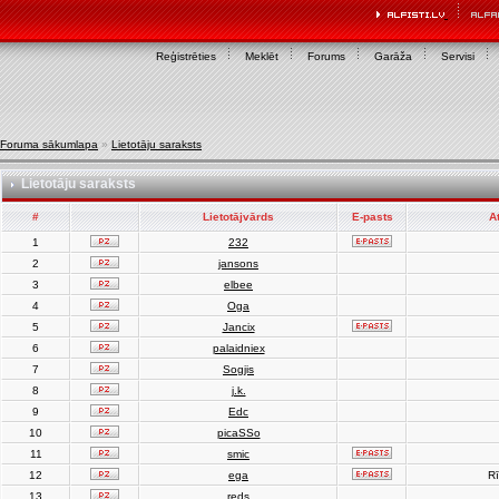
Reģistrēties
Meklēt
Forums
Garāža
Servisi
Foruma sākumlapa
»
Lietotāju saraksts
Lietotāju saraksts
#
Lietotājvārds
E-pasts
A
1
232
2
jansons
3
elbee
4
Oga
5
Jancix
6
palaidniex
7
Sogjis
8
j.k.
9
Edc
10
picaSSo
11
smic
12
ega
Rī
13
reds