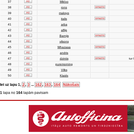
37
MikIvo
38
rons
39
maksys
40
italis
41
arba
42
alfijs
43
Barnijs
44
vilsons
45
Whazaaa
46
andris
47
dzintis
tur 
48
puremorning
49
Vilks
50
Klaids
Iet uz lapu
1
,
2
,
3
...
162
,
163
,
164
Nākošais
1
lapa no
164
lapām pavisam