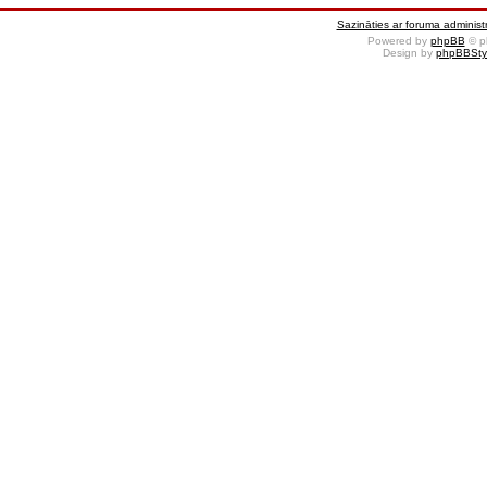
Sazināties ar foruma administr
Powered by
phpBB
© p
Design by
phpBBSty