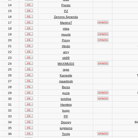
14
Presto
15
PZ
16
Zenons Spranda
17
MartinsT
18
miza
19
muuris
20
Proxy
21
Hindo
22
arcy
23
xls99
24
MAXIMUSS
25
rage
26
Kaneelis
T
27
maartinsh
28
Berzs
29
gucis
30
tomAss
31
Hamlets
32
bugo
33
PP
34
Droopy
Bl
35
jurgisons
36
Tonijs