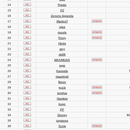
14
Presto
15
PZ
16
Zenons Spranda
17
MartinsT
18
miza
19
muuris
20
Proxy
21
Hindo
22
arcy
23
xls99
24
MAXIMUSS
25
rage
26
Kaneelis
T
27
maartinsh
28
Berzs
29
gucis
30
tomAss
31
Hamlets
32
bugo
33
PP
34
Droopy
Bl
35
jurgisons
36
Tonijs