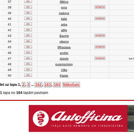
37
MikIvo
38
rons
39
maksys
40
italis
41
arba
42
alfijs
43
Barnijs
44
vilsons
45
Whazaaa
46
andris
47
dzintis
tur 
48
puremorning
49
Vilks
50
Klaids
Iet uz lapu
1
,
2
,
3
...
162
,
163
,
164
Nākošais
1
lapa no
164
lapām pavisam