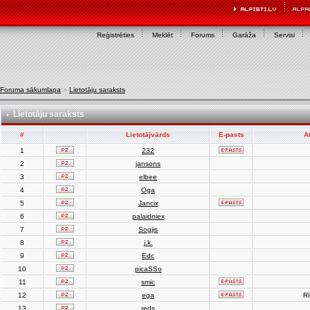
Reģistrēties
Meklēt
Forums
Garāža
Servisi
Foruma sākumlapa
»
Lietotāju saraksts
Lietotāju saraksts
#
Lietotājvārds
E-pasts
A
1
232
2
jansons
3
elbee
4
Oga
5
Jancix
6
palaidniex
7
Sogjis
8
j.k.
9
Edc
10
picaSSo
11
smic
12
ega
Rī
13
reds