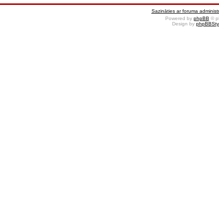
Sazināties ar foruma administr
Powered by
phpBB
© p
Design by
phpBBSty