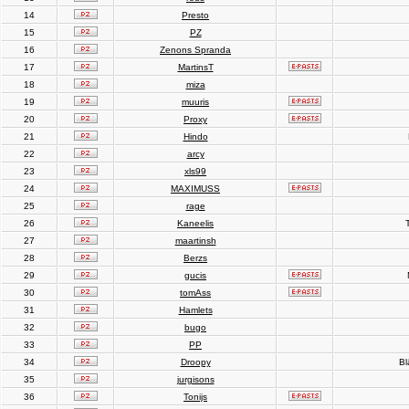
14
Presto
15
PZ
16
Zenons Spranda
17
MartinsT
18
miza
19
muuris
20
Proxy
21
Hindo
22
arcy
23
xls99
24
MAXIMUSS
25
rage
26
Kaneelis
T
27
maartinsh
28
Berzs
29
gucis
30
tomAss
31
Hamlets
32
bugo
33
PP
34
Droopy
Bl
35
jurgisons
36
Tonijs