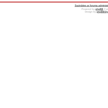
Sazināties ar foruma administr
Powered by
phpBB
© p
Design by
phpBBSty