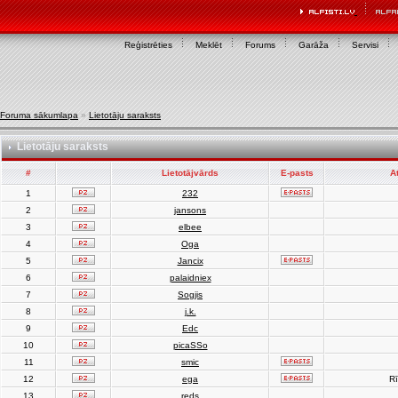
Reģistrēties
Meklēt
Forums
Garāža
Servisi
Foruma sākumlapa
»
Lietotāju saraksts
Lietotāju saraksts
#
Lietotājvārds
E-pasts
A
1
232
2
jansons
3
elbee
4
Oga
5
Jancix
6
palaidniex
7
Sogjis
8
j.k.
9
Edc
10
picaSSo
11
smic
12
ega
Rī
13
reds