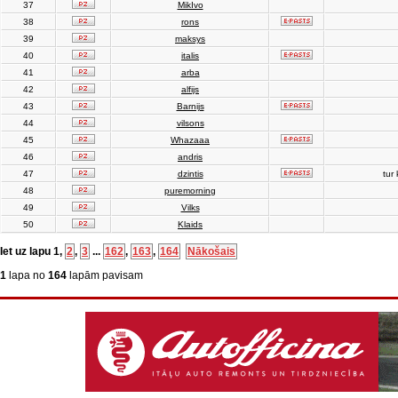
37
MikIvo
38
rons
39
maksys
40
italis
41
arba
42
alfijs
43
Barnijs
44
vilsons
45
Whazaaa
46
andris
47
dzintis
tur 
48
puremorning
49
Vilks
50
Klaids
Iet uz lapu
1
,
2
,
3
...
162
,
163
,
164
Nākošais
1
lapa no
164
lapām pavisam