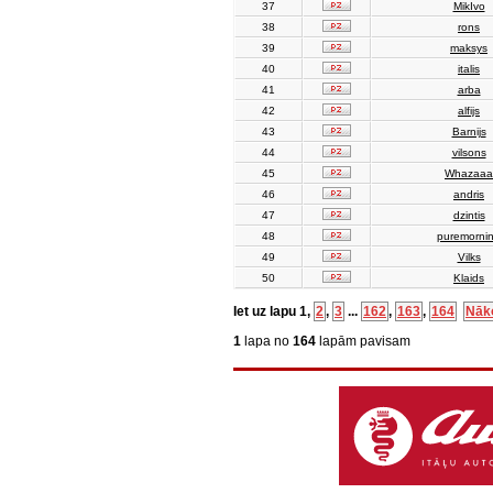
37
MikIvo
38
rons
39
maksys
40
italis
41
arba
42
alfijs
43
Barnijs
44
vilsons
45
Whazaaa
46
andris
47
dzintis
48
puremorni
49
Vilks
50
Klaids
Iet uz lapu
1
,
2
,
3
...
162
,
163
,
164
Nāk
1
lapa no
164
lapām pavisam