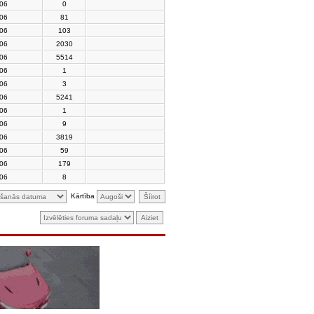
006
0
006
81
006
103
006
2030
006
5514
006
1
006
3
006
5241
006
1
006
9
006
3819
006
59
006
179
006
8
Kārtība