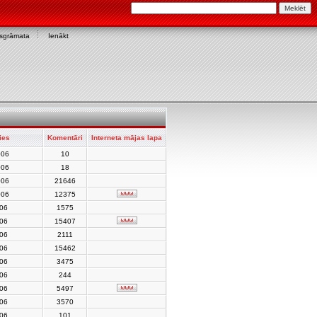
asgrāmata
Ienākt
ies
Komentāri
Interneta mājas lapa
006
10
006
18
006
21646
006
12375
006
1575
006
15407
006
2111
006
15462
006
3475
006
244
006
5497
006
3570
006
101