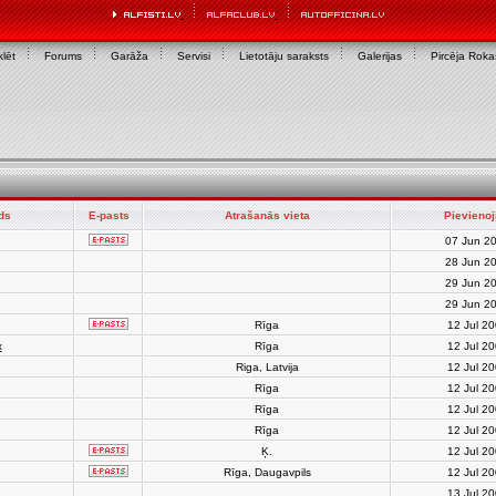
lēt
Forums
Garāža
Servisi
Lietotāju saraksts
Galerijas
Pircēja Rok
rds
E-pasts
Atrašanās vieta
Pievienoj
07 Jun 2
28 Jun 2
29 Jun 2
29 Jun 2
Rīga
12 Jul 2
x
Rīga
12 Jul 2
Riga, Latvija
12 Jul 2
Rīga
12 Jul 2
Rīga
12 Jul 2
Rīga
12 Jul 2
Ķ.
12 Jul 2
Rīga, Daugavpils
12 Jul 2
13 Jul 2