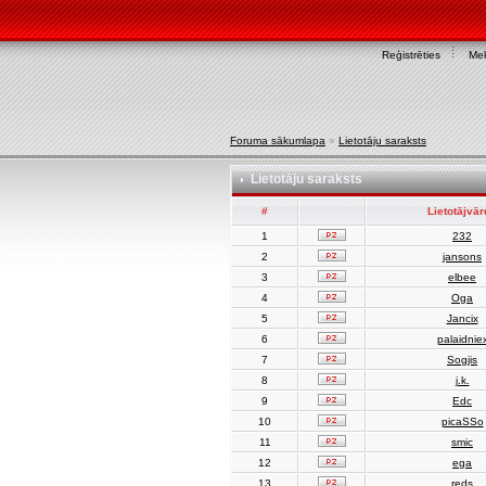
Reģistrēties
Mek
Foruma sākumlapa
»
Lietotāju saraksts
Lietotāju saraksts
#
Lietotājvā
1
232
2
jansons
3
elbee
4
Oga
5
Jancix
6
palaidnie
7
Sogjis
8
j.k.
9
Edc
10
picaSSo
11
smic
12
ega
13
reds