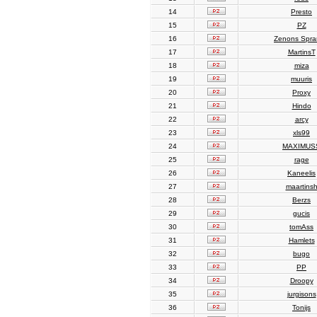
14
Presto
15
PZ
16
Zenons Spr
17
MartinsT
18
miza
19
muuris
20
Proxy
21
Hindo
22
arcy
23
xls99
24
MAXIMUS
25
rage
26
Kaneelis
27
maartins
28
Berzs
29
gucis
30
tomAss
31
Hamlets
32
bugo
33
PP
34
Droopy
35
jurgisons
36
Tonijs