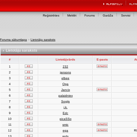
Reģistrēties
Meklēt
Forums
Garāža
Servisi
Foruma sākumlapa
»
Lietotāju saraksts
Lietotāju saraksts
#
Lietotājvārds
E-pasts
A
1
232
2
jansons
3
elbee
4
Oga
5
Jancix
6
palaidniex
7
Sogjis
8
j.k.
9
Edc
10
picaSSo
11
smic
12
ega
Rī
13
reds