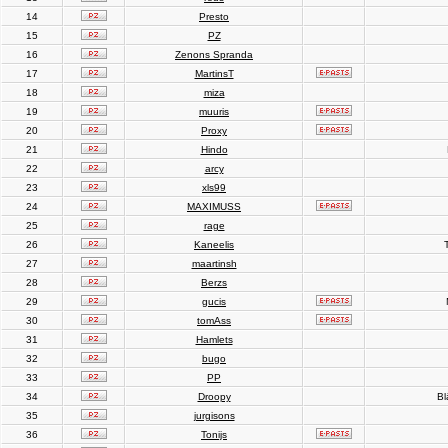
14
Presto
15
PZ
16
Zenons Spranda
17
MartinsT
18
miza
19
muuris
20
Proxy
21
Hindo
22
arcy
23
xls99
24
MAXIMUSS
25
rage
26
Kaneelis
T
27
maartinsh
28
Berzs
29
gucis
30
tomAss
31
Hamlets
32
bugo
33
PP
34
Droopy
Bl
35
jurgisons
36
Tonijs