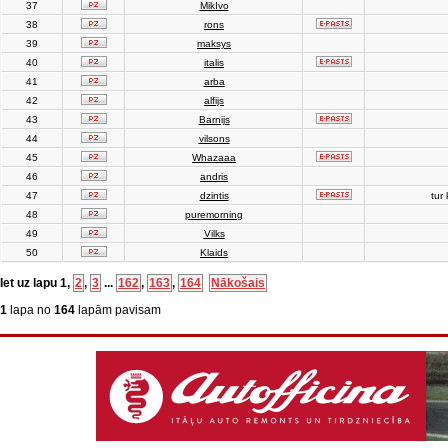
37
MikIvo
38
rons
39
maksys
40
italis
41
arba
42
alfijs
43
Barnijs
44
vilsons
45
Whazaaa
46
andris
47
dzintis
tur 
48
puremorning
49
Vilks
50
Klaids
Iet uz lapu
1
,
2
,
3
...
162
,
163
,
164
Nākošais
1
lapa no
164
lapām pavisam