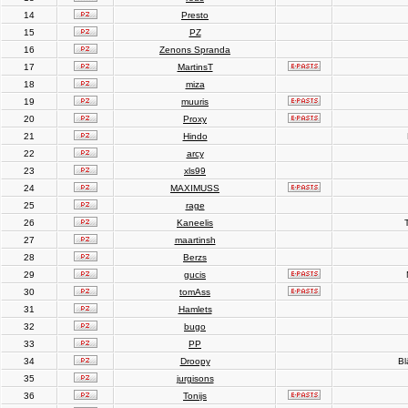
14
Presto
15
PZ
16
Zenons Spranda
17
MartinsT
18
miza
19
muuris
20
Proxy
21
Hindo
22
arcy
23
xls99
24
MAXIMUSS
25
rage
26
Kaneelis
T
27
maartinsh
28
Berzs
29
gucis
30
tomAss
31
Hamlets
32
bugo
33
PP
34
Droopy
Bl
35
jurgisons
36
Tonijs