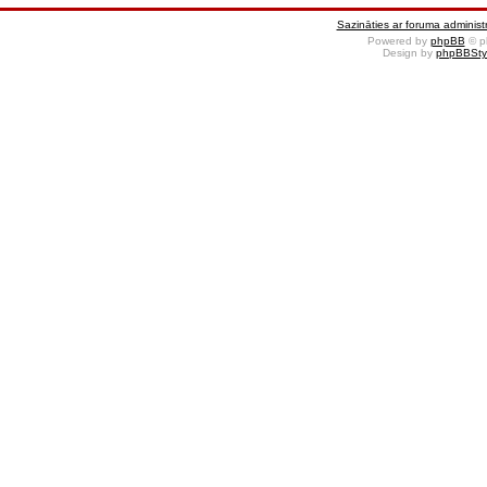
Sazināties ar foruma administr
Powered by
phpBB
© p
Design by
phpBBSty