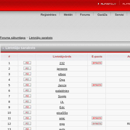
Reģistrēties
Meklēt
Forums
Garāža
Servisi
Foruma sākumlapa
»
Lietotāju saraksts
Lietotāju saraksts
#
Lietotājvārds
E-pasts
A
1
232
2
jansons
3
elbee
4
Oga
5
Jancix
6
palaidniex
7
Sogjis
8
j.k.
9
Edc
10
picaSSo
11
smic
12
ega
Rī
13
reds