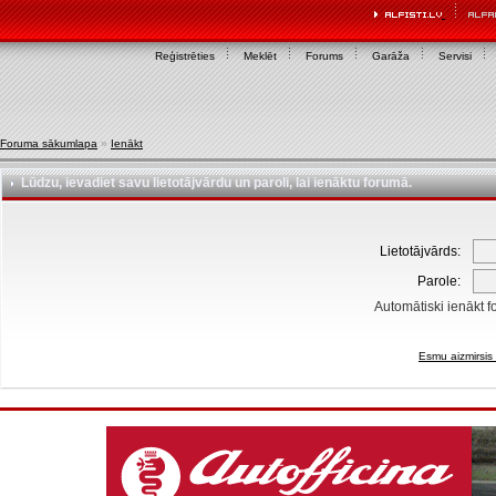
Reģistrēties
Meklēt
Forums
Garāža
Servisi
Foruma sākumlapa
»
Ienākt
Lūdzu, ievadiet savu lietotājvārdu un paroli, lai ienāktu forumā.
Lietotājvārds:
Parole:
Automātiski ienākt f
Esmu aizmirsis 