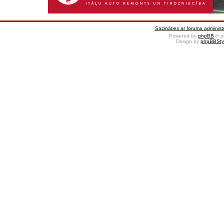
Sazināties ar foruma administr
Powered by
phpBB
© p
Design by
phpBBSty